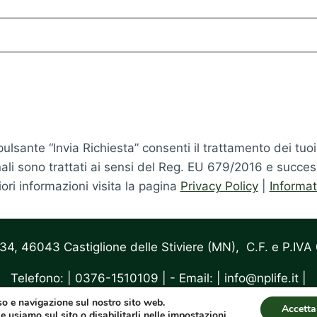
ulsante “Invia Richiesta” consenti il trattamento dei tuoi
nali sono trattati ai sensi del Reg. EU 679/2016 e succes
ori informazioni visita la pagina
Privacy Policy
|
Informat
a 34, 46043 Castiglione delle Stiviere (MN), C.F. e 
Telefono: | 0376-1510109 | - Email: | info@nplife.it |
uso e navigazione sul nostro sito web.
Accetta
|
Privacy Policy
|
e usiamo sul sito o disabilitarli nelle
impostazioni
.