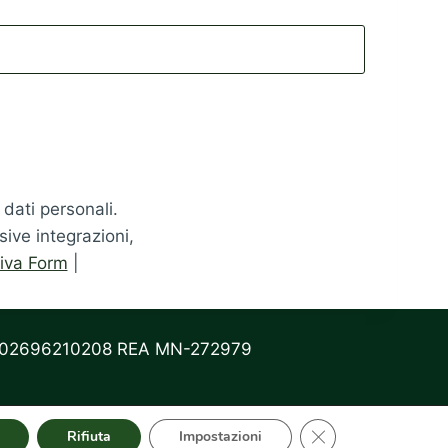
 dati personali.
sive integrazioni,
iva Form
|
P.IVA 02696210208 REA MN-272979
Close GDPR Cookie 
Rifiuta
Impostazioni