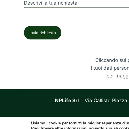
Descrivi la tua richiesta
Invia richiesta
Cliccando sul p
I tuoi dati perso
per maggi
NPLife Srl
, Via Callisto Piazz
Usiamo i cookie per fornirti la miglior esperienza d'
Puoi trovare altre informazioni riguardo a quali cooki